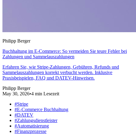
Philipp Berger
Buchhaltung im E-Commerce: So vermeiden Sie teure Fehler bei
Zahlungen und Sammelauszahlungen
Erfahren Sie, wie Stripe-Zahlungen, Gebühren, Refunds und
Sammelauszahlungen korrekt verbucht werden. Inklusive
Praxisbeispielen, FAQ und DATEV-Hinweisen.
Philipp Berger
May 30, 2026
•
4 min Lesezeit
#Stripe
#E-Commerce Buchhaltung
#DATEV
#Zahlungsdienstleister
#Automatisierung
#Finanzprozesse